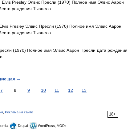
Elvis Presley Элвис Пресли (1970) Полное имя Элвис Аарон
 Место рождения Тьюпело …
lvis Presley Элвис Пресли (1970) Полное имя Элвис Аарон
 Место рождения Тьюпело …
Пресли (1970) Полное имя Элвис Аарон Пресли Дата рождения
ло …
дующая
→
7
8
9
10
11
12
13
ка
,
Реклама на сайте
18+
omla,
Drupal,
WordPress, MODx.