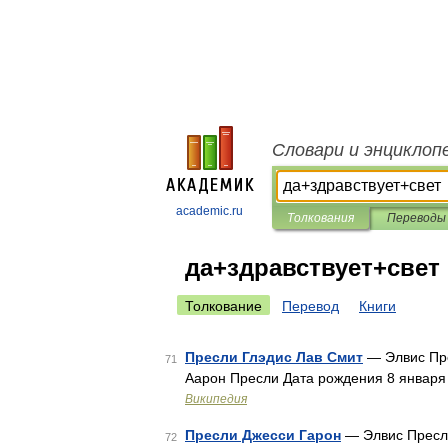
Словари и энциклоп
academic.ru
Толкования
Переводы
да+здравствует+свет
Толкование
Перевод
Книги
Пресли Глэдис Лав Смит
— Элвис Пре
71
Аарон Пресли Дата рождения 8 январ
Википедия
Пресли Джесси Гарон
— Элвис Пресли
72