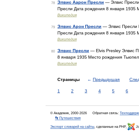
Элвис Аарон Пресли
— Элвис Пресли 
78
Пресли Дата рождения 8 января 1935
Википедия
Элвис Арон Пресли
— Элвис Пресли E
79
Пресли Дата рождения 8 января 1935
Википедия
Элвис Пресли
— Elvis Presley Элвис 
80
8 января 1935 Место рождения Тьюпе
Википедия
Страницы
←
Предыдущая
Сле
1
2
3
4
5
6
© Академик, 2000-2026
Обратная связь:
Техподдерж
👣 Путешествия
Экспорт словарей на сайты
, сделанные на PHP,
Jo